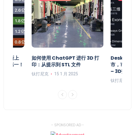
将在纽交所上
如何使用 ChatGPT 进行 3D 打
Deskto
居全球第一！
印：从提示到 STL 文件
市，市值1
– 3D打印
钛打尼克
15 1 月 2025
钛打尼克
- SPONSORED AD -