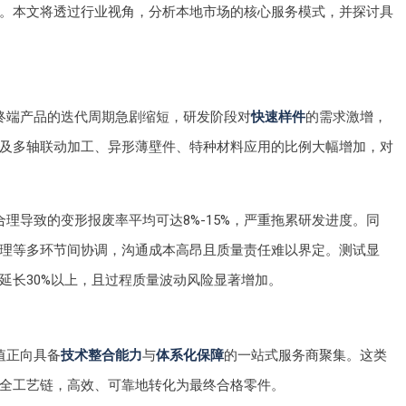
切。本文将透过行业视角，分析本地市场的核心服务模式，并探讨具
终端产品的迭代周期急剧缩短，研发阶段对
快速样件
的需求激增，
及多轴联动加工、异形薄壁件、特种材料应用的比例大幅增加，对
理导致的变形报废率平均可达8%-15%，严重拖累研发进度。同
理等多环节间协调，沟通成本高昂且质量责任难以界定。测试显
延长30%以上，且过程质量波动风险显著增加。
值正向具备
技术整合能力
与
体系化保障
的一站式服务商聚集。这类
全工艺链，高效、可靠地转化为最终合格零件。