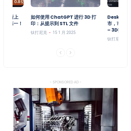
将在纽交所上
如何使用 ChatGPT 进行 3D 打
Deskto
居全球第一！
印：从提示到 STL 文件
市，市值1
– 3D打印
钛打尼克
15 1 月 2025
钛打尼克
- SPONSORED AD -